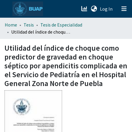
(current)
Log In
menu.section.about_menu
Home
Tesis
Tesis de Especialidad
Utilidad del índice de choque como predictor de gravedad en choque séptico por apendicitis complicada en el Servicio de Pediatría en el Hospital General Zona Norte de Puebla
All of DSpace
Utilidad del índice de choque como
predictor de gravedad en choque
séptico por apendicitis complicada en
el Servicio de Pediatría en el Hospital
General Zona Norte de Puebla