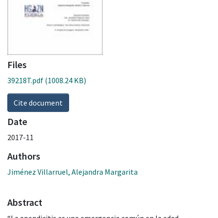
Files
39218T.pdf
(1008.24 KB)
Cite document
Date
2017-11
Authors
Jiménez Villarruel, Alejandra Margarita
Abstract
“La apendicitis es una emergencia común en la edad