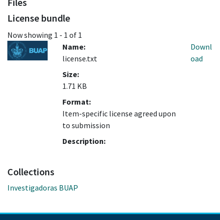
Files
License bundle
Now showing
1 - 1 of 1
Name:
Downl
license.txt
oad
Size:
1.71 KB
Format:
Item-specific license agreed upon
to submission
Description:
Collections
Investigadoras BUAP