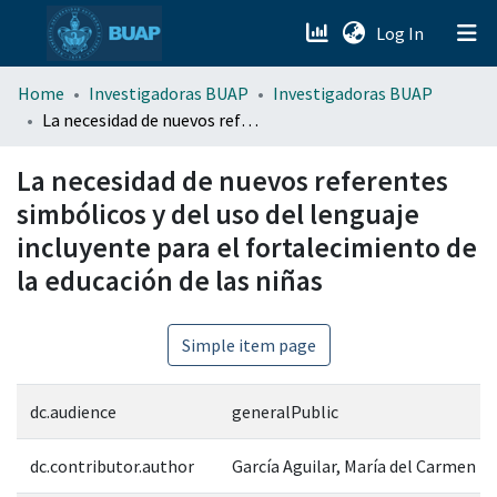
(current)
Log In
menu.section.about_menu
Home
Investigadoras BUAP
Investigadoras BUAP
La necesidad de nuevos referentes simbólicos y del uso del lenguaje incluyente para el fortalecimiento de la educación de las niñas
All of DSpace
La necesidad de nuevos referentes
simbólicos y del uso del lenguaje
incluyente para el fortalecimiento de
la educación de las niñas
Simple item page
dc.audience
generalPublic
dc.contributor.author
García Aguilar, María del Carmen