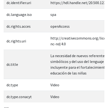
dc.identifier.uri
https://hdl.handle.net/20.500.123
dc.language.iso
spa
dc.rights.acces
openAccess
http://creativecommons.org/licen
dc.rights.uri
nc-nd/4.0
La necesidad de nuevos referentes
simbólicos y del uso del lenguaje
dc.title
incluyente para el fortalecimiento 
educación de las niñas
dc.type
Video
dc.type.conacyt
Video