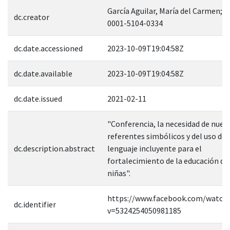
García Aguilar, María del Carmen; 0
dc.creator
0001-5104-0334
dc.date.accessioned
2023-10-09T19:04:58Z
dc.date.available
2023-10-09T19:04:58Z
dc.date.issued
2021-02-11
"Conferencia, la necesidad de nuev
referentes simbólicos y del uso del
dc.description.abstract
lenguaje incluyente para el
fortalecimiento de la educación de 
niñas".
https://www.facebook.com/watch
dc.identifier
v=5324254050981185