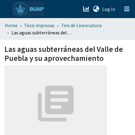
(current)
Log In
menu.section.about_menu
Home
Tesis impresas
Teis de Licenciatura
Las aguas subterráneas del Valle de Puebla y su aprovechamiento
All of DSpace
Las aguas subterráneas del Valle de
Puebla y su aprovechamiento