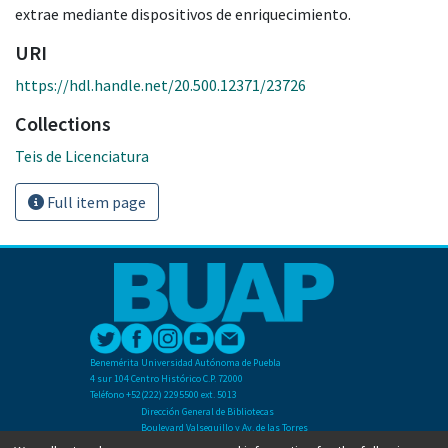
extrae mediante dispositivos de enriquecimiento.
URI
https://hdl.handle.net/20.500.12371/23726
Collections
Teis de Licenciatura
Full item page
Benemérita Universidad Autónoma de Puebla
4 sur 104 Centro Histórico C.P. 72000
Teléfono +52(222) 2295500 ext. 5013
Dirección General de Bibliotecas
Boulevard Valsequillo y Av. de las Torres
Ciudad Universitaria. Col. San Manuel