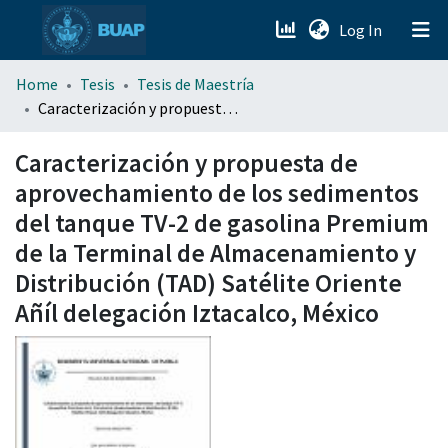
(current)
Log In
menu.section.about_menu
Home
Tesis
Tesis de Maestría
Caracterización y propuesta de aprovechamiento de los sedimentos del tanque TV-2 de gasolina Premium de la Terminal de Almacenamiento y Distribución (TAD) Satélite Oriente Añíl delegación Iztacalco, México
All of DSpace
Caracterización y propuesta de
aprovechamiento de los sedimentos
del tanque TV-2 de gasolina Premium
de la Terminal de Almacenamiento y
Distribución (TAD) Satélite Oriente
Añíl delegación Iztacalco, México