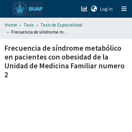
(current)
Log In
menu.section.about_menu
Home
Tesis
Tesis de Especialidad
Frecuencia de síndrome metabólico en pacientes con obesidad de la Unidad de Medicina Familiar numero 2
All of DSpace
Frecuencia de síndrome metabólico
en pacientes con obesidad de la
Unidad de Medicina Familiar numero
2