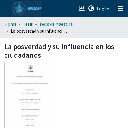
(current)
Log In
menu.section.about_menu
Home
Tesis
Tesis de Maestría
La posverdad y su influencia en los ciudadanos
All of DSpace
La posverdad y su influencia en los
ciudadanos