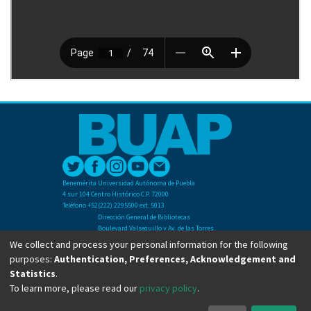
Benemérita Universidad Autónoma de Puebla
4 sur 104 Centro Histórico C.P. 72000
Teléfono +52(222) 2295500 ext. 5013
Dirección General de Bibliotecas
Boulevard Valsequillo y Av. de las Torres
Ciudad Universitaria. Col. San Manuel
We collect and process your personal information for the following
C.P. 72570
purposes:
Authentication, Preferences, Acknowledgement and
Teléfono +52 (222) 2295500 Ext 2901
Statistics
.
To learn more, please read our
privacy policy
.