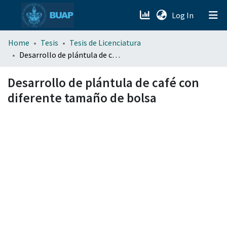
(current)
Log In
menu.section.about_menu
Home
Tesis
Tesis de Licenciatura
Desarrollo de plántula de café con diferente tamaño de bolsa
All of DSpace
Desarrollo de plántula de café con
diferente tamaño de bolsa