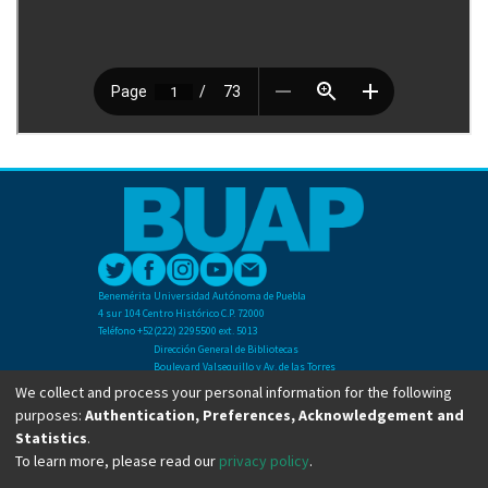
Benemérita Universidad Autónoma de Puebla
4 sur 104 Centro Histórico C.P. 72000
Teléfono +52(222) 2295500 ext. 5013
Dirección General de Bibliotecas
Boulevard Valsequillo y Av. de las Torres
Ciudad Universitaria. Col. San Manuel
We collect and process your personal information for the following
C.P. 72570
purposes:
Authentication, Preferences, Acknowledgement and
Teléfono +52 (222) 2295500 Ext 2901
Statistics
.
To learn more, please read our
privacy policy
.