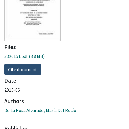
Files
382615T.pdf
(3.8 MB)
Cite document
Date
2015-06
Authors
De La Rosa Alvarado, María Del Rocío
Publisher