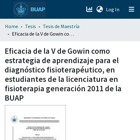
(current)
Log In
menu.section.about_menu
Home
Tesis
Tesis de Maestría
Eficacia de la V de Gowin como estrategia de aprendizaje para el diagnóstico fisioterapéutico, en estudiantes de la licenciatura en fisioterapia generación 2011 de la BUAP
All of DSpace
Eficacia de la V de Gowin como
estrategia de aprendizaje para el
diagnóstico fisioterapéutico, en
estudiantes de la licenciatura en
fisioterapia generación 2011 de la
BUAP