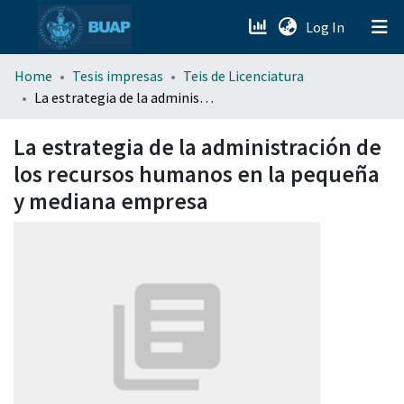
(current)
Log In
menu.section.about_menu
Home
Tesis impresas
Teis de Licenciatura
La estrategia de la administración de los recursos humanos en la pequeña y mediana empresa
All of DSpace
La estrategia de la administración de
los recursos humanos en la pequeña
y mediana empresa