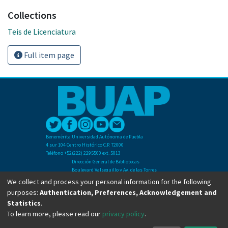
Collections
Teis de Licenciatura
Full item page
Benemérita Universidad Autónoma de Puebla
4 sur 104 Centro Histórico C.P. 72000
Teléfono +52(222) 2295500 ext. 5013
Dirección General de Bibliotecas
Boulevard Valsequillo y Av. de las Torres
Ciudad Universitaria. Col. San Manuel
We collect and process your personal information for the following
C.P. 72570
purposes:
Authentication, Preferences, Acknowledgement and
Teléfono +52 (222) 2295500 Ext 2901
Statistics
.
To learn more, please read our
privacy policy
.