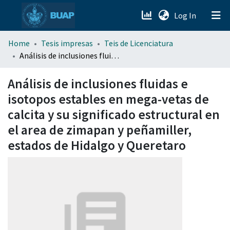
(current)
Log In
menu.section.about_menu
Home
Tesis impresas
Teis de Licenciatura
Análisis de inclusiones fluidas e isotopos estables en mega-vetas de calcita y su significado estructural en el area de zimapan y peñamiller, estados de Hidalgo y Queretaro
All of DSpace
Análisis de inclusiones fluidas e
isotopos estables en mega-vetas de
calcita y su significado estructural en
el area de zimapan y peñamiller,
estados de Hidalgo y Queretaro