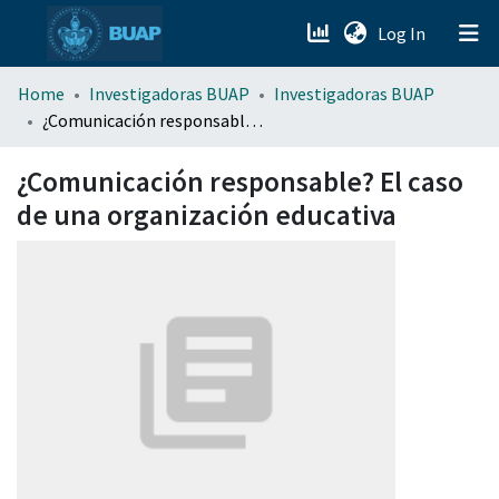
(current)
Log In
menu.section.about_menu
Home
Investigadoras BUAP
Investigadoras BUAP
¿Comunicación responsable? El caso de una organización educativa
All of DSpace
¿Comunicación responsable? El caso
de una organización educativa