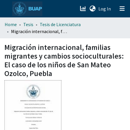
(current)
Log In
menu.section.about_menu
Home
Tesis
Tesis de Licenciatura
Migración internacional, familias migrantes y cambios socioculturales: El caso de los niños de San Mateo Ozolco, Puebla
All of DSpace
Migración internacional, familias
migrantes y cambios socioculturales:
El caso de los niños de San Mateo
Ozolco, Puebla