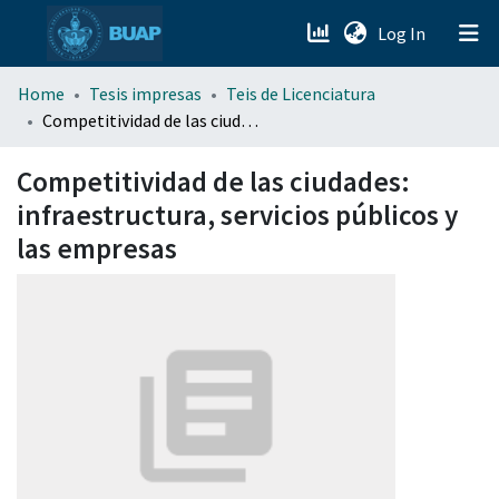
(current)
Log In
menu.section.about_menu
Home
Tesis impresas
Teis de Licenciatura
Competitividad de las ciudades: infraestructura, servicios públicos y las empresas
All of DSpace
Competitividad de las ciudades:
infraestructura, servicios públicos y
las empresas