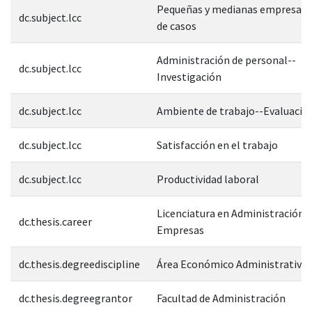
Pequeñas y medianas empresas-
dc.subject.lcc
de casos
Administración de personal--
dc.subject.lcc
Investigación
dc.subject.lcc
Ambiente de trabajo--Evaluació
dc.subject.lcc
Satisfacción en el trabajo
dc.subject.lcc
Productividad laboral
Licenciatura en Administración 
dc.thesis.career
Empresas
dc.thesis.degreediscipline
Área Económico Administrativa
dc.thesis.degreegrantor
Facultad de Administración