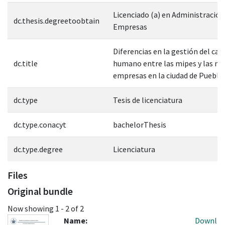
Licenciado (a) en Administración
dc.thesis.degreetoobtain
Empresas
Diferencias en la gestión del cap
dc.title
humano entre las mipes y las m
empresas en la ciudad de Puebla
dc.type
Tesis de licenciatura
dc.type.conacyt
bachelorThesis
dc.type.degree
Licenciatura
Files
Original bundle
Now showing
1 - 2 of 2
Name:
Downl