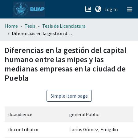
(current)
Log In
menu.section.about_menu
Home
Tesis
Tesis de Licenciatura
Diferencias en la gestión del capital humano entre las mipes y las medianas empresas en la ciudad de Puebla
All of DSpace
Diferencias en la gestión del capital
humano entre las mipes y las
medianas empresas en la ciudad de
Puebla
Simple item page
dc.audience
generalPublic
dc.contributor
Larios Gómez, Emigdio