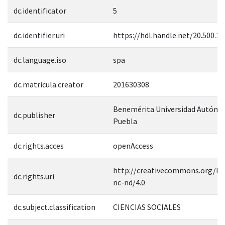
dc.identificator
5
dc.identifier.uri
https://hdl.handle.net/20.500.1
dc.language.iso
spa
dc.matricula.creator
201630308
Benemérita Universidad Autóno
dc.publisher
Puebla
dc.rights.acces
openAccess
http://creativecommons.org/lic
dc.rights.uri
nc-nd/4.0
dc.subject.classification
CIENCIAS SOCIALES