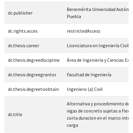
Benemérita Universidad Autóno
dc.publisher
Puebla
dc.rights.acces
restrictedAccess
dc.thesis.career
Licenciatura en Ingeniería Civil
dc.thesis.degreediscipline
Área de Ingeniería y Ciencias Exa
dc.thesis.degreegrantor
Facultad de Ingeniería
dc.thesis.degreetoobtain
Ingeniero (a) Civil
Alternativa y procedimiento de 
vigas de concreto sujetas a flexi
dc.title
corta duracion en el marco integ
carga