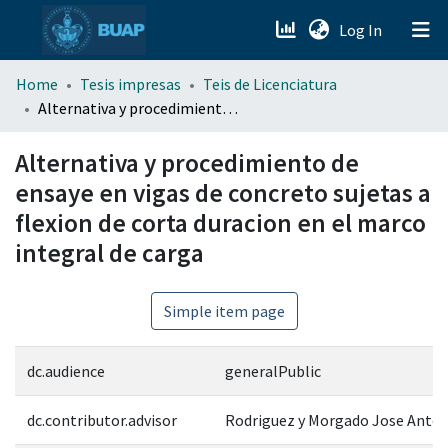
(current)
Log In
menu.section.about_menu
Home
Tesis impresas
Teis de Licenciatura
Alternativa y procedimiento de ensaye en vigas de concreto sujetas a flexion de corta duracion en el marco integral de carga
All of DSpace
Alternativa y procedimiento de
ensaye en vigas de concreto sujetas a
flexion de corta duracion en el marco
integral de carga
Simple item page
dc.audience
generalPublic
dc.contributor.advisor
Rodriguez y Morgado Jose Anto