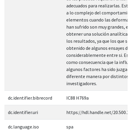
adecuados para realizarlas. Esto
a lo complejo del comportamien
elementos cuando las deformac
han sufrido son muy grandes, es
obtener una solución analítica r
los resultados, ya que los que se
obtenido de algunos ensayes dif
considerablemente entre si. Est
como consecuencia que la influe
algunos factores ha sido juzgada
diferente manera por distintos
investigadores.
dc.identifier.bibrecord
IC88 H769a
dc.identifier.uri
https://hdl.handle.net/20.500.1
dc.language.iso
spa