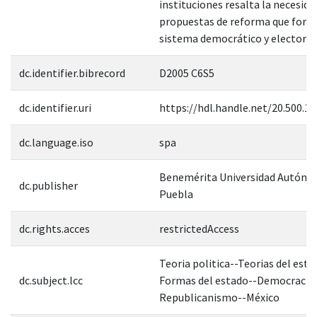
instituciones resalta la necesida
propuestas de reforma que forta
sistema democrático y electoral 
dc.identifier.bibrecord
D2005 C6S5
dc.identifier.uri
https://hdl.handle.net/20.500.1
dc.language.iso
spa
Benemérita Universidad Autóno
dc.publisher
Puebla
dc.rights.acces
restrictedAccess
Teoria politica--Teorias del esta
dc.subject.lcc
Formas del estado--Democracia
Republicanismo--México