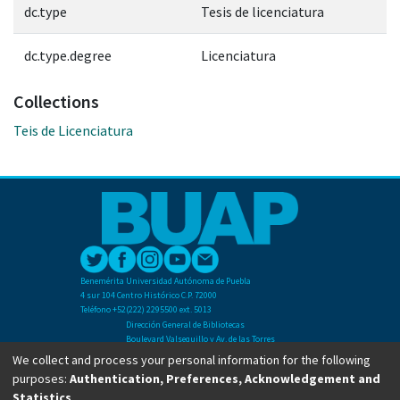
dc.type
Tesis de licenciatura
dc.type.degree
Licenciatura
Collections
Teis de Licenciatura
Benemérita Universidad Autónoma de Puebla
4 sur 104 Centro Histórico C.P. 72000
Teléfono +52(222) 2295500 ext. 5013
Dirección General de Bibliotecas
Boulevard Valsequillo y Av. de las Torres
Ciudad Universitaria. Col. San Manuel
We collect and process your personal information for the following
C.P. 72570
purposes:
Authentication, Preferences, Acknowledgement and
Teléfono +52 (222) 2295500 Ext 2901
Statistics
.