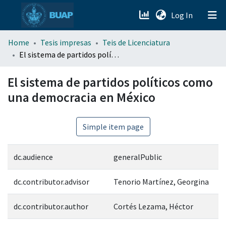
(current)
Log In
menu.section.about_menu
Home
Tesis impresas
Teis de Licenciatura
El sistema de partidos políticos como una democracia en México
All of DSpace
El sistema de partidos políticos como
una democracia en México
Simple item page
dc.audience
generalPublic
dc.contributor.advisor
Tenorio Martínez, Georgina
dc.contributor.author
Cortés Lezama, Héctor