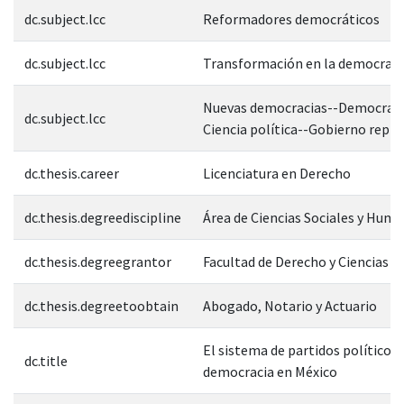
dc.subject.lcc
Reformadores democráticos
dc.subject.lcc
Transformación en la democraci
Nuevas democracias--Democrati
dc.subject.lcc
Ciencia política--Gobierno repr
dc.thesis.career
Licenciatura en Derecho
dc.thesis.degreediscipline
Área de Ciencias Sociales y Hum
dc.thesis.degreegrantor
Facultad de Derecho y Ciencias S
dc.thesis.degreetoobtain
Abogado, Notario y Actuario
El sistema de partidos político
dc.title
democracia en México