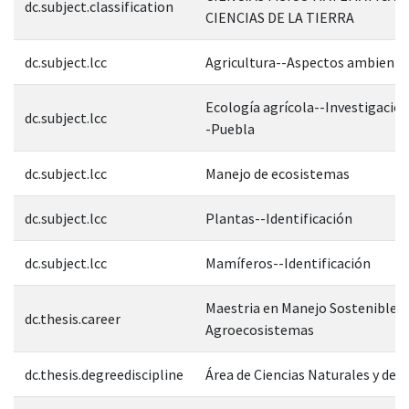
dc.subject.classification
CIENCIAS DE LA TIERRA
dc.subject.lcc
Agricultura--Aspectos ambienta
Ecología agrícola--Investigació
dc.subject.lcc
-Puebla
dc.subject.lcc
Manejo de ecosistemas
dc.subject.lcc
Plantas--Identificación
dc.subject.lcc
Mamíferos--Identificación
Maestria en Manejo Sostenible d
dc.thesis.career
Agroecosistemas
dc.thesis.degreediscipline
Área de Ciencias Naturales y de l