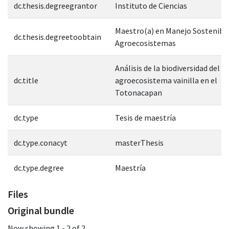
dc.thesis.degreegrantor
Instituto de Ciencias
Maestro(a) en Manejo Sostenibl
dc.thesis.degreetoobtain
Agroecosistemas
Análisis de la biodiversidad del
dc.title
agroecosistema vainilla en el
Totonacapan
dc.type
Tesis de maestría
dc.type.conacyt
masterThesis
dc.type.degree
Maestría
Files
Original bundle
Now showing
1 - 2 of 2