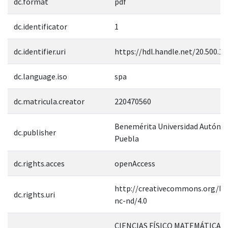
dc.format
pdf
dc.identificator
1
dc.identifier.uri
https://hdl.handle.net/20.500.1
dc.language.iso
spa
dc.matricula.creator
220470560
Benemérita Universidad Autóno
dc.publisher
Puebla
dc.rights.acces
openAccess
http://creativecommons.org/lic
dc.rights.uri
nc-nd/4.0
CIENCIAS FÍSICO MATEMÁTICAS 