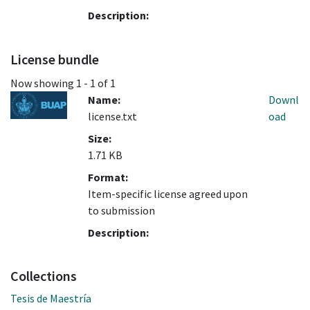
Description:
License bundle
Now showing
1 - 1 of 1
Name:
Downl
license.txt
oad
Size:
1.71 KB
Format:
Item-specific license agreed upon
to submission
Description:
Collections
Tesis de Maestría