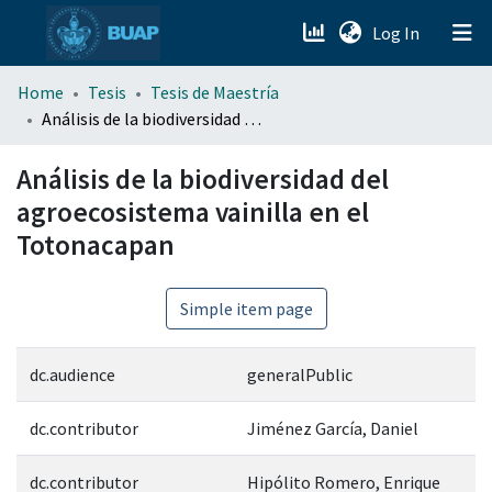
(current)
Log In
menu.section.about_menu
Home
Tesis
Tesis de Maestría
Análisis de la biodiversidad del agroecosistema vainilla en el Totonacapan
All of DSpace
Análisis de la biodiversidad del
agroecosistema vainilla en el
Totonacapan
Simple item page
dc.audience
generalPublic
dc.contributor
Jiménez García, Daniel
dc.contributor
Hipólito Romero, Enrique