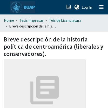
(current)
Log In
menu.section.about_menu
Home
Tesis impresas
Teis de Licenciatura
Breve descripción de la historia política de centroamérica (liberales y conservadores).
All of DSpace
Breve descripción de la historia
política de centroamérica (liberales y
conservadores).