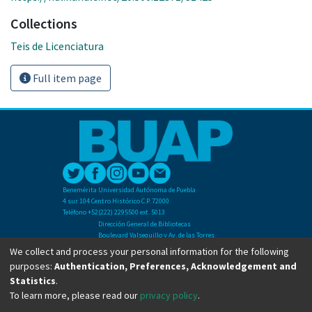
Collections
Teis de Licenciatura
Full item page
Benemérita Universidad Autónoma de Puebla
4 sur 104 Centro Histórico C.P. 72000
Teléfono +52(222) 2295500 ext. 5013
Dirección General de Bibliotecas
Boulevard Valsequillo y Av. de las Torres
Ciudad Universitaria. Col. San Manuel
We collect and process your personal information for the following
C.P. 72570
purposes:
Authentication, Preferences, Acknowledgement and
Teléfono +52 (222) 2295500 Ext 2901
Statistics
.
To learn more, please read our
privacy policy
.