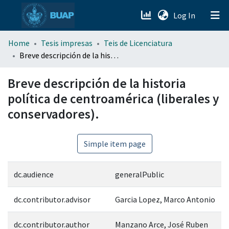
(current)
Log In
menu.section.about_menu
Home
Tesis impresas
Teis de Licenciatura
Breve descripción de la historia política de centroamérica (liberales y conservadores).
All of DSpace
Breve descripción de la historia
política de centroamérica (liberales y
conservadores).
Simple item page
dc.audience
generalPublic
dc.contributor.advisor
Garcia Lopez, Marco Antonio
dc.contributor.author
Manzano Arce, José Ruben