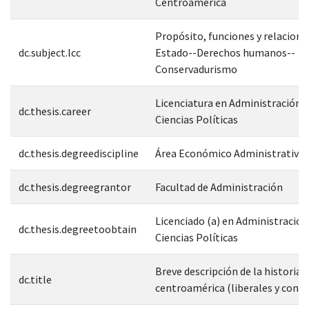
Centroamérica
Propósito, funciones y relacione
dc.subject.lcc
Estado--Derechos humanos--
Conservadurismo
Licenciatura en Administración P
dc.thesis.career
Ciencias Políticas
dc.thesis.degreediscipline
Área Económico Administrativa
dc.thesis.degreegrantor
Facultad de Administración
Licenciado (a) en Administración
dc.thesis.degreetoobtain
Ciencias Políticas
Breve descripción de la historia p
dc.title
centroamérica (liberales y conse