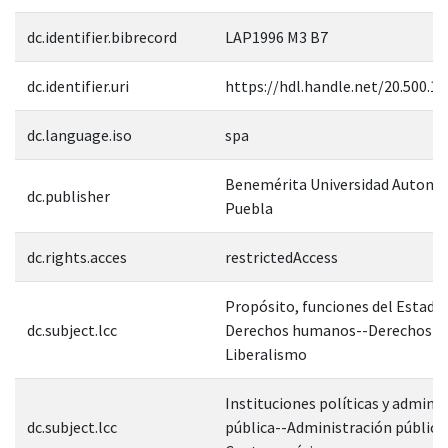
dc.identifier.bibrecord
LAP1996 M3 B7
dc.identifier.uri
https://hdl.handle.net/20.500.1
dc.language.iso
spa
Benemérita Universidad Autonó
dc.publisher
Puebla
dc.rights.acces
restrictedAccess
Propósito, funciones del Estado
dc.subject.lcc
Derechos humanos--Derechos civ
Liberalismo
Instituciones políticas y admini
dc.subject.lcc
pública--Administración pública