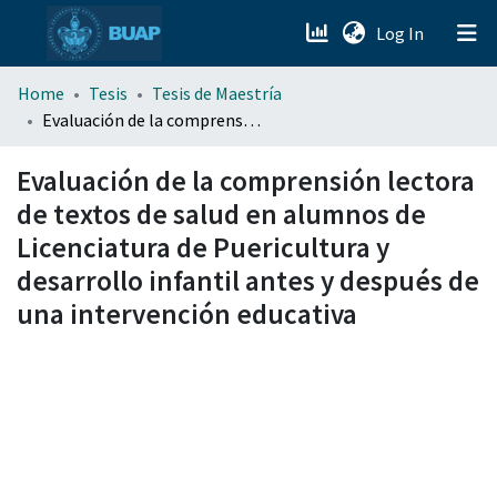
(current)
Log In
menu.section.about_menu
Home
Tesis
Tesis de Maestría
Evaluación de la comprensión lectora de textos de salud en alumnos de Licenciatura de Puericultura y desarrollo infantil antes y después de una intervención educativa
All of DSpace
Evaluación de la comprensión lectora
de textos de salud en alumnos de
Licenciatura de Puericultura y
desarrollo infantil antes y después de
una intervención educativa