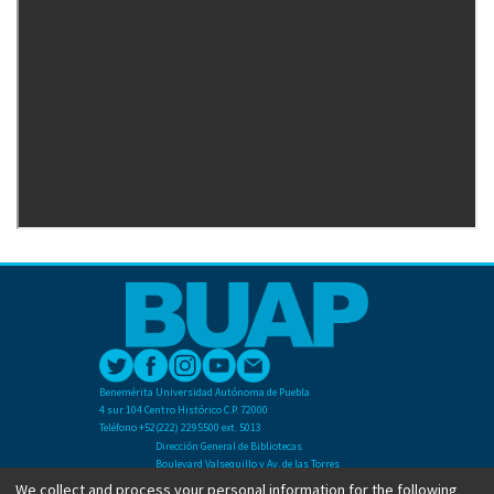
Benemérita Universidad Autónoma de Puebla
4 sur 104 Centro Histórico C.P. 72000
Teléfono +52(222) 2295500 ext. 5013
Dirección General de Bibliotecas
Boulevard Valsequillo y Av. de las Torres
Ciudad Universitaria. Col. San Manuel
We collect and process your personal information for the following