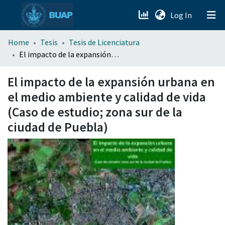
(current)
Log In
menu.section.about_menu
Home
Tesis
Tesis de Licenciatura
El impacto de la expansión urbana en el medio ambiente y calidad de vida (Caso de estudio; zona sur de la ciudad de Puebla)
All of DSpace
El impacto de la expansión urbana en
el medio ambiente y calidad de vida
(Caso de estudio; zona sur de la
ciudad de Puebla)