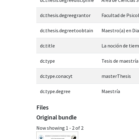
dc.thesis.degreegrantor
Facultad de Psico
dc.thesis.degreetoobtain
Maestro(a) en Dia
dc.title
La noción de tiem
dc.type
Tesis de maestría
dc.type.conacyt
masterThesis
dc.type.degree
Maestría
Files
Original bundle
Now showing
1 - 2 of 2