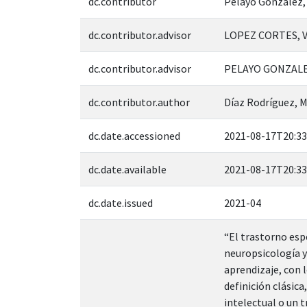
dc.contributor
Pelayo González,
dc.contributor.advisor
LOPEZ CORTES, 
dc.contributor.advisor
PELAYO GONZALE
dc.contributor.author
Díaz Rodríguez, 
dc.date.accessioned
2021-08-17T20:33
dc.date.available
2021-08-17T20:33
dc.date.issued
2021-04
“El trastorno esp
neuropsicología y 
aprendizaje, con l
definición clásica
intelectual o un t