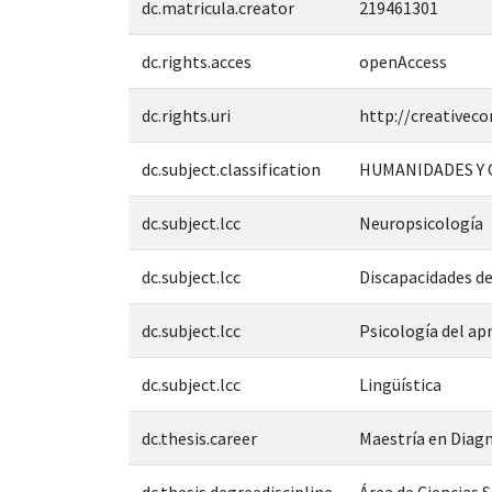
dc.matricula.creator
219461301
dc.rights.acces
openAccess
dc.rights.uri
http://creativec
dc.subject.classification
HUMANIDADES Y 
dc.subject.lcc
Neuropsicología
dc.subject.lcc
Discapacidades de
dc.subject.lcc
Psicología del ap
dc.subject.lcc
Lingüística
dc.thesis.career
Maestría en Diagn
dc.thesis.degreediscipline
Área de Ciencias 