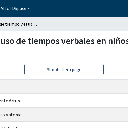
All of DSpace
La noción de tiempo y el uso de tiempos verbales en niños con y sin trastorno de aprendizaje
 uso de tiempos verbales en niños
Simple item page
ente Arturo
rco Antonio