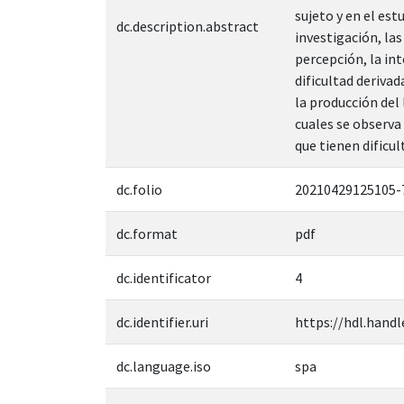
sujeto y en el est
dc.description.abstract
investigación, las
percepción, la in
dificultad deriva
la producción del
cuales se observa
que tienen dificul
dc.folio
20210429125105-
dc.format
pdf
dc.identificator
4
dc.identifier.uri
https://hdl.handl
dc.language.iso
spa