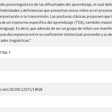
udio psicolingüístico de las dificultades del aprendizaje, el cual d
 habilidades y deficiencias que presentan estos niños en el proces
terpretación o la transmisión. Las posturas clásicas proponen que
da de un trastorno especifico del aprendizaje (TEA), también mue
 lenguaje. Es decir, que además de ser un grupo de niños con mani
 una discrepancia entre su coeficiente intelectual promedio y su 
tades lingüísticas.”
7766-T
e.net/20.500.12371/14026