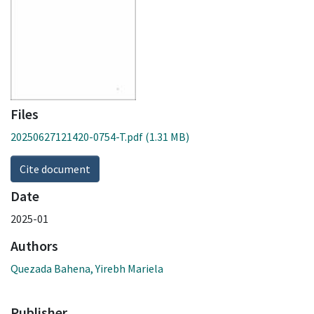
Files
20250627121420-0754-T.pdf
(1.31 MB)
Cite document
Date
2025-01
Authors
Quezada Bahena, Yirebh Mariela
Publisher