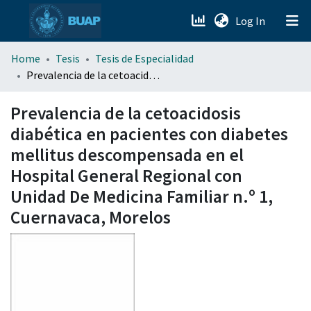
(current)
Log In
menu.section.about_menu
Home
Tesis
Tesis de Especialidad
Prevalencia de la cetoacidosis diabética en pacientes con diabetes mellitus descompensada en el Hospital General Regional con Unidad De Medicina Familiar n.º 1, Cuernavaca, Morelos
All of DSpace
Prevalencia de la cetoacidosis
diabética en pacientes con diabetes
mellitus descompensada en el
Hospital General Regional con
Unidad De Medicina Familiar n.º 1,
Cuernavaca, Morelos