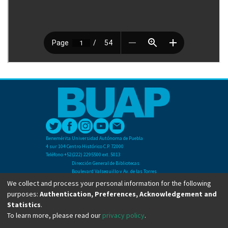
Benemérita Universidad Autónoma de Puebla
4 sur 104 Centro Histórico C.P. 72000
Teléfono +52(222) 2295500 ext. 5013
Dirección General de Bibliotecas
Boulevard Valsequillo y Av. de las Torres
Ciudad Universitaria. Col. San Manuel
We collect and process your personal information for the following
C.P. 72570
purposes:
Authentication, Preferences, Acknowledgement and
Teléfono +52 (222) 2295500 Ext 2901
Statistics
.
To learn more, please read our
privacy policy
.