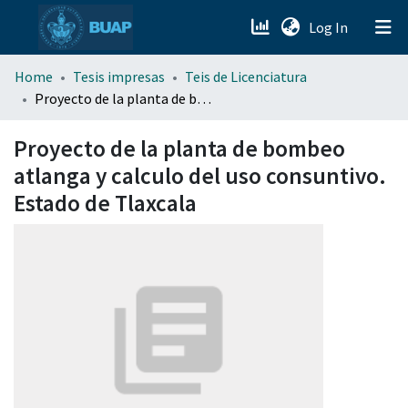
(current)
Log In
menu.section.about_menu
Home
Tesis impresas
Teis de Licenciatura
Proyecto de la planta de bombeo atlanga y calculo del uso consuntivo. Estado de Tlaxcala
All of DSpace
Proyecto de la planta de bombeo
atlanga y calculo del uso consuntivo.
Estado de Tlaxcala