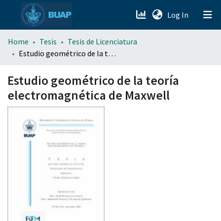
(current)
Log In
menu.section.about_menu
Home
Tesis
Tesis de Licenciatura
Estudio geométrico de la teoría electromagnética de Maxwell
All of DSpace
Estudio geométrico de la teoría
electromagnética de Maxwell