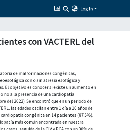
Log In
acientes con VACTERL del
eatoria de malformaciones congénitas,
ueoesofágica con o sin atresia esofágica y
s. El objetivo es conocer si existe un aumento en
o no a la presencia de una cardiopatía
bre del 2022). Se encontró que en un periodo de
RL, las edades oscilan entre 1 día a 10 años de
 cardiopatía congénita en 14 pacientes (87.5%).
rdiopatía más común encontrada en nuestra
os casos, seguida de la CIV y PCA con un 30% de