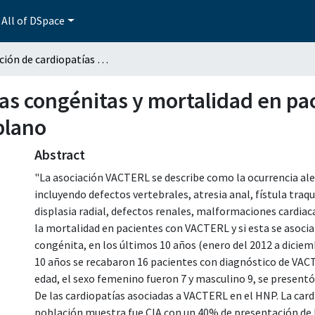
All of DSpace
Asociación de cardiopatías congénitas y mortalidad en pacientes con VACTERL del Hospital para el Niño Poblano
ías congénitas y mortalidad en p
blano
Abstract
"La asociación VACTERL se describe como la ocurrencia al
incluyendo defectos vertebrales, atresia anal, fístula traq
displasia radial, defectos renales, malformaciones cardiaca
la mortalidad en pacientes con VACTERL y si esta se asocia 
congénita, en los últimos 10 años (enero del 2012 a diciem
10 años se recabaron 16 pacientes con diagnóstico de VACTE
edad, el sexo femenino fueron 7 y masculino 9, se presentó
De las cardiopatías asociadas a VACTERL en el HNP. La ca
población muestra fue CIA con un 40% de presentación de l