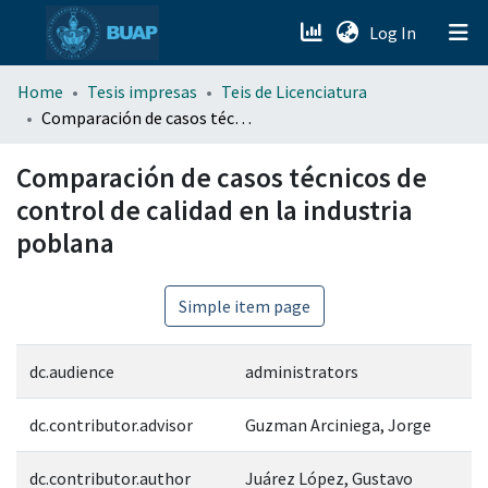
(current)
Log In
menu.section.about_menu
Home
Tesis impresas
Teis de Licenciatura
Comparación de casos técnicos de control de calidad en la industria poblana
All of DSpace
Comparación de casos técnicos de
control de calidad en la industria
poblana
Simple item page
dc.audience
administrators
dc.contributor.advisor
Guzman Arciniega, Jorge
dc.contributor.author
Juárez López, Gustavo