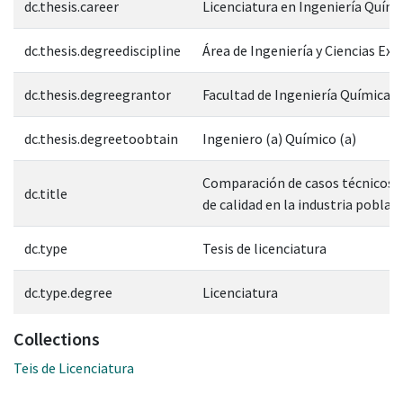
dc.thesis.career
Licenciatura en Ingeniería Quími
dc.thesis.degreediscipline
Área de Ingeniería y Ciencias Exa
dc.thesis.degreegrantor
Facultad de Ingeniería Química
dc.thesis.degreetoobtain
Ingeniero (a) Químico (a)
Comparación de casos técnicos d
dc.title
de calidad en la industria poblan
dc.type
Tesis de licenciatura
dc.type.degree
Licenciatura
Collections
Teis de Licenciatura