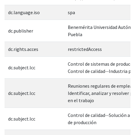
dc.language.iso
spa
Benemérita Universidad Autóno
dc.publisher
Puebla
dc.rights.acces
restrictedAccess
Control de sistemas de producci
dc.subject.lcc
Control de calidad--Industria p
Reuniones regulares de emplead
dc.subject.lcc
Identificar, analizar y resolver 
en el trabajo
Control de calidad--Solución a 
dc.subject.lcc
de producción