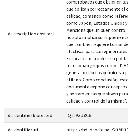
comprobados que obtienen las 
que aplican correctamente el co
calidad, tomando como referenci
como Japón, Estados Unidos y T
Menciona que un buen control de
dc.description.abstract
no solo implica su implementaci
que también requiere tomar deci
efectivas para corregir errores d
Enfocado en la industria poblana
mencionan grupos como I.D.E.S.
genera productos químicos a part
etileno. Como conclusión, este
documento expone conceptos, pr
y herramientas que sirven para a
calidad y control de la misma".
dc.identifier.bibrecord
IQ1993 J8C6
dc.identifier.uri
https://hdl.handle.net/20.500.1