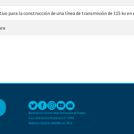
ivo para la construcción de una línea de transmisión de 115 kv en 
ura
Benemérita Universidad Autónoma de Puebla
4 sur 104 Centro Histórico C.P. 72000
Teléfono +52(222) 2295500 ext. 5013