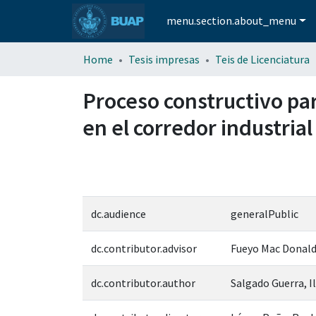
menu.section.about_menu
Home
Tesis impresas
Teis de Licenciatura
Proceso constructivo par
en el corredor industria
dc.audience
generalPublic
dc.contributor.advisor
Fueyo Mac Donald,
dc.contributor.author
Salgado Guerra, 