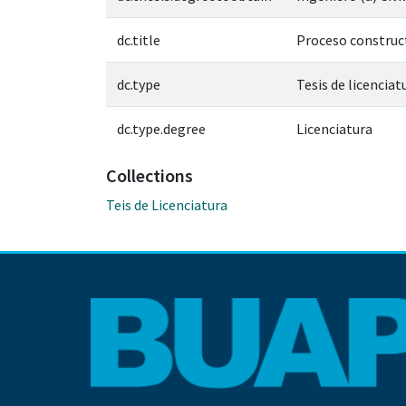
dc.title
Proceso construct
dc.type
Tesis de licenciat
dc.type.degree
Licenciatura
Collections
Teis de Licenciatura