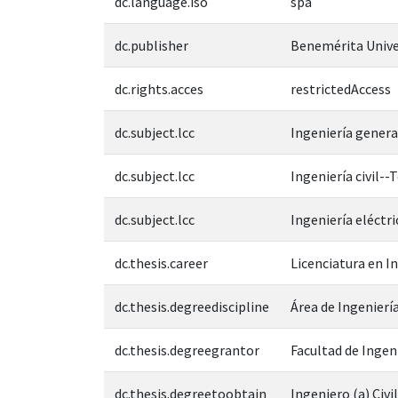
dc.language.iso
spa
dc.publisher
Benemérita Unive
dc.rights.acces
restrictedAccess
dc.subject.lcc
Ingeniería genera
dc.subject.lcc
Ingeniería civil--
dc.subject.lcc
Ingeniería eléctri
dc.thesis.career
Licenciatura en In
dc.thesis.degreediscipline
Área de Ingeniería
dc.thesis.degreegrantor
Facultad de Ingen
dc.thesis.degreetoobtain
Ingeniero (a) Civil