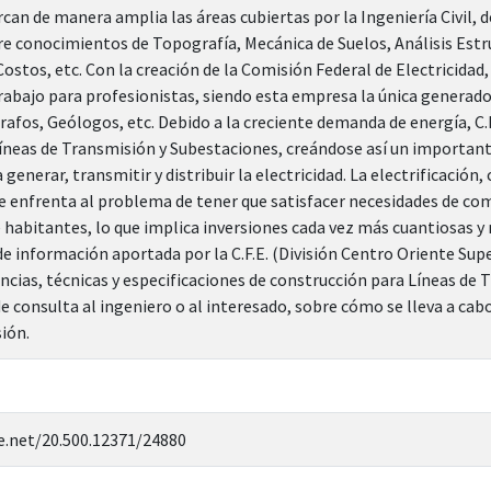
can de manera amplia las áreas cubiertas por la Ingeniería Civil, 
re conocimientos de Topografía, Mecánica de Suelos, Análisis Est
ostos, etc. Con la creación de la Comisión Federal de Electricidad,
rabajo para profesionistas, siendo esta empresa la única generador
rafos, Geólogos, etc. Debido a la creciente demanda de energía, C.
Líneas de Transmisión y Subestaciones, creándose así un importa
enerar, transmitir y distribuir la electricidad. La electrificación,
se enfrenta al problema de tener que satisfacer necesidades de co
abitantes, lo que implica inversiones cada vez más cuantiosas y m
de información aportada por la C.F.E. (División Centro Oriente Supe
cias, técnicas y especificaciones de construcción para Líneas de Tr
de consulta al ingeniero o al interesado, sobre cómo se lleva a ca
ión.
e.net/20.500.12371/24880