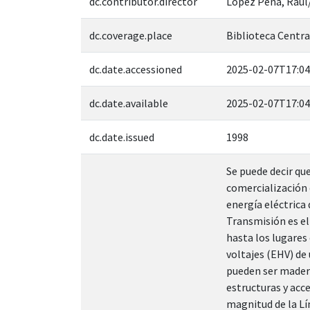
dc.contributor.director
López Peña, Raul
dc.coverage.place
Biblioteca Central
dc.date.accessioned
2025-02-07T17:04
dc.date.available
2025-02-07T17:04
dc.date.issued
1998
Se puede decir que
comercialización d
energía eléctrica
Transmisión es el
hasta los lugares 
voltajes (EHV) de 
pueden ser madera
estructuras y acce
magnitud de la Lí