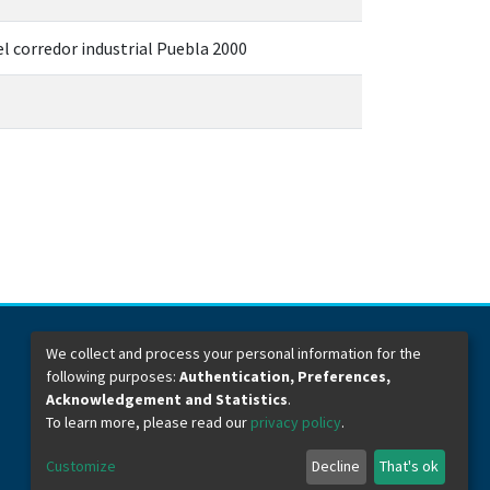
el corredor industrial Puebla 2000
We collect and process your personal information for the
following purposes:
Authentication, Preferences,
Dirección General de Bibliotecas
Boulevard Valsequillo y Av. de las Torres
Acknowledgement and Statistics
.
Ciudad Universitaria. Col. San Manuel
To learn more, please read our
privacy policy
.
C.P. 72570
Teléfono +52 (222) 2295500 Ext 2901
Customize
Decline
That's ok