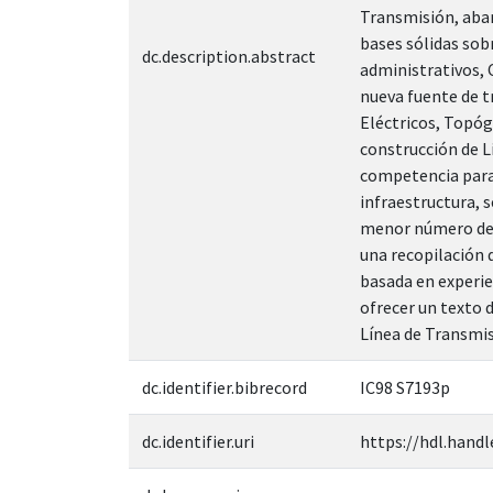
Transmisión, abar
bases sólidas sob
dc.description.abstract
administrativos, C
nueva fuente de t
Eléctricos, Topóg
construcción de 
competencia para g
infraestructura, 
menor número de h
una recopilación 
basada en experien
ofrecer un texto 
Línea de Transmis
dc.identifier.bibrecord
IC98 S7193p
dc.identifier.uri
https://hdl.handl