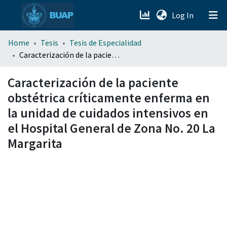
(current)
Log In
menu.section.about_menu
Home
Tesis
Tesis de Especialidad
Caracterización de la paciente obstétrica críticamente enferma en la unidad de cuidados intensivos en el Hospital General de Zona No. 20 La Margarita
All of DSpace
Caracterización de la paciente
obstétrica críticamente enferma en
la unidad de cuidados intensivos en
el Hospital General de Zona No. 20 La
Margarita