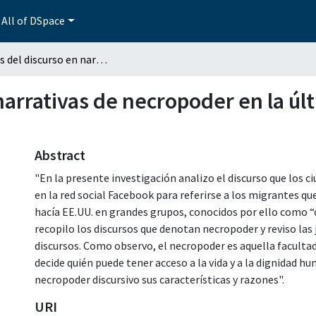
All of DSpace
Análisis del discurso en narrativas de necropoder en la última caravana migrante del 2021
 narrativas de necropoder en la ú
Abstract
"En la presente investigación analizo el discurso que lo
en la red social Facebook para referirse a los migrantes qu
hacía EE.UU. en grandes grupos, conocidos por ello como “
recopilo los discursos que denotan necropoder y reviso las 
discursos. Como observo, el necropoder es aquella faculta
decide quién puede tener acceso a la vida y a la dignidad hu
necropoder discursivo sus características y razones".
URI