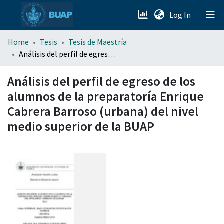
(current)
Log In
menu.section.about_menu
Home
Tesis
Tesis de Maestría
Análisis del perfil de egreso de los alumnos de la preparatoría Enrique Cabrera Barroso (urbana) del nivel medio superior de la BUAP
All of DSpace
Análisis del perfil de egreso de los
alumnos de la preparatoría Enrique
Cabrera Barroso (urbana) del nivel
medio superior de la BUAP