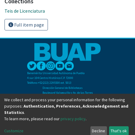
Collections
Teis de Licenciatura
Full item page
Benemérita Universidad Autónoma de Puebla
4 sur 104 Centro Histórico C.P. 72000
Teléfono +52(222) 2295500 ext. 5013
Dirección General de Bibliotecas
Boulevard Valsequillo y Av. de las Torres
Ciudad Universitaria. Col. San Manuel
We collect and process your personal information for the following
C.P. 72570
purposes:
Authentication, Preferences, Acknowledgement and
Teléfono +52 (222) 2295500 Ext 2901
Statistics
.
To learn more, please read our
privacy policy
.
Copyright © Dirección General de Bibliotecas - BUAP 2024. All right reserved.
Customize
Decline
That's ok