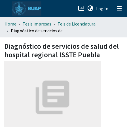
(current)
Log In
menu.section.about_menu
Home
Tesis impresas
Teis de Licenciatura
Diagnóstico de servicios de salud del hospital regional ISSTE Puebla
All of DSpace
Diagnóstico de servicios de salud del
hospital regional ISSTE Puebla