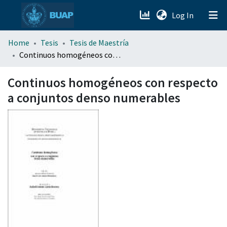
(current)
Log In
menu.section.about_menu
Home
Tesis
Tesis de Maestría
Continuos homogéneos con respecto a conjuntos denso numerables
All of DSpace
Continuos homogéneos con respecto
a conjuntos denso numerables