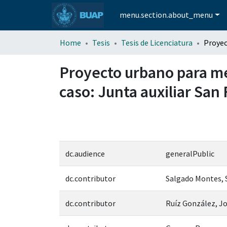
menu.section.about_menu
Home
Tesis
Tesis de Licenciatura
Proyecto urbano para mej
caso: Junta auxiliar San
dc.audience
generalPublic
dc.contributor
Salgado Montes, 
dc.contributor
Ruíz González, Jo