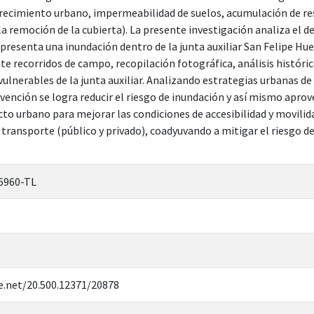
recimiento urbano, impermeabilidad de suelos, acumulación de re
la remoción de la cubierta). La presente investigación analiza el d
presenta una inundación dentro de la junta auxiliar San Felipe Hue
e recorridos de campo, recopilación fotográfica, análisis históri
vulnerables de la junta auxiliar. Analizando estrategias urbanas de 
vención se logra reducir el riesgo de inundación y así mismo aprove
cto urbano para mejorar las condiciones de accesibilidad y movilid
transporte (público y privado), coadyuvando a mitigar el riesgo de 
6960-TL
e.net/20.500.12371/20878