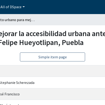
All of DSpace
Proyecto urbano para mejorar la accesibilidad urbana ante el riesgo de inundación caso: Junta auxiliar San Felipe Hueyotlipan, Puebla
orar la accesibilidad urbana ante
 Felipe Hueyotlipan, Puebla
Simple item page
Stephanie Scherezada
sé Francisco