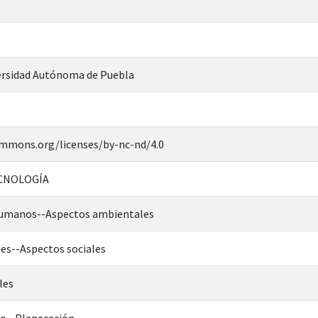
rsidad Autónoma de Puebla
ommons.org/licenses/by-nc-nd/4.0
ECNOLOGÍA
umanos--Aspectos ambientales
es--Aspectos sociales
les
o--Planecación