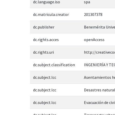
dc.language.iso
spa
dc.matricula.creator
201307378
dc.publisher
Benemérita Unive
dc.rights.acces
openAccess
dc.rights.uri
http://creativec
dc.subject.classification
INGENIERÍA Y T
dc.subject.lcc
Asentamientos h
dc.subject.lcc
Desastres natural
dc.subject.lcc
Evacuación de civi
dc.subject.lcc
Transporte urban