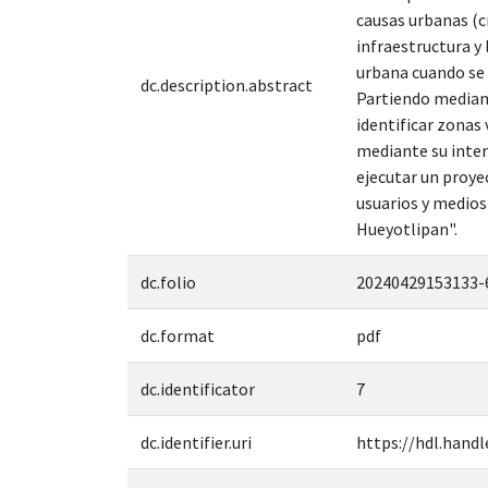
causas urbanas (c
infraestructura y 
urbana cuando se 
dc.description.abstract
Partiendo mediant
identificar zonas 
mediante su inter
ejecutar un proye
usuarios y medios 
Hueyotlipan".
dc.folio
20240429153133-
dc.format
pdf
dc.identificator
7
dc.identifier.uri
https://hdl.handl