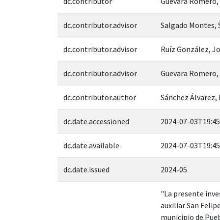
dc.contributor
Guevara Romero, 
dc.contributor.advisor
Salgado Montes, 
dc.contributor.advisor
Ruíz González, J
dc.contributor.advisor
Guevara Romero, 
dc.contributor.author
Sánchez Álvarez,
dc.date.accessioned
2024-07-03T19:45
dc.date.available
2024-07-03T19:45
dc.date.issued
2024-05
"La presente inve
auxiliar San Felip
municipio de Pueb