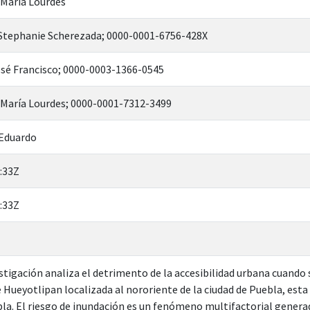
María Lourdes
Stephanie Scherezada; 0000-0001-6756-428X
osé Francisco; 0000-0003-1366-0545
María Lourdes; 0000-0001-7312-3499
 Eduardo
:33Z
:33Z
stigación analiza el detrimento de la accesibilidad urbana cuando
e Hueyotlipan localizada al nororiente de la ciudad de Puebla, esta 
la. El riesgo de inundación es un fenómeno multifactorial genera