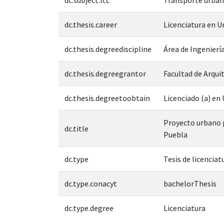
dc.thesis.career
Licenciatura en 
dc.thesis.degreediscipline
Área de Ingeniería
dc.thesis.degreegrantor
Facultad de Arqui
dc.thesis.degreetoobtain
Licenciado (a) e
Proyecto urbano p
dc.title
Puebla
dc.type
Tesis de licenciat
dc.type.conacyt
bachelorThesis
dc.type.degree
Licenciatura