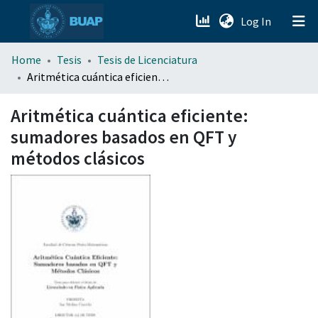
(current)
Log In
menu.section.about_menu
Home
Tesis
Tesis de Licenciatura
Aritmética cuántica eficiente: sumadores basados en QFT y métodos clásicos
All of DSpace
Aritmética cuántica eficiente:
sumadores basados en QFT y
métodos clásicos