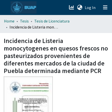
(current)
Log In
menu.section.about_menu
Home
Tesis
Tesis de Licenciatura
Incidencia de Listeria monocytogenes en quesos frescos no pasteurizados provenientes de diferentes mercados de la ciudad de Puebla determinada mediante PCR
All of DSpace
Incidencia de Listeria
monocytogenes en quesos frescos no
pasteurizados provenientes de
diferentes mercados de la ciudad de
Puebla determinada mediante PCR