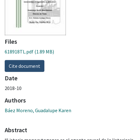
Files
618918TL.pdf
(1.89 MB)
Cite document
Date
2018-10
Authors
Báez Moreno, Guadalupe Karen
Abstract
“Listeria monocytogenes es el agente causal de la listeriosis,