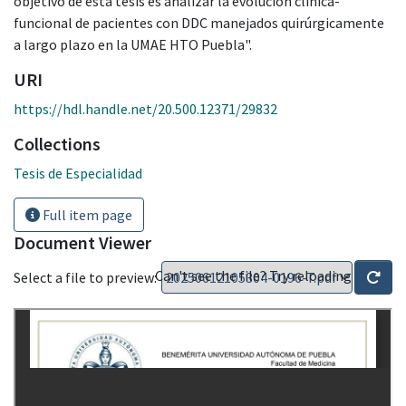
objetivo de esta tesis es analizar la evolución clínica-
funcional de pacientes con DDC manejados quirúrgicamente
a largo plazo en la UMAE HTO Puebla".
URI
https://hdl.handle.net/20.500.12371/29832
Collections
Tesis de Especialidad
Full item page
Document Viewer
Can't see the file? Try reloading
Select a file to preview: