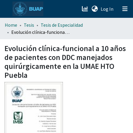
(current)
Log In
menu.section.about_menu
Home
Tesis
Tesis de Especialidad
Evolución clínica-funcional a 10 años de pacientes con DDC manejados quirúrgicamente en la UMAE HTO Puebla
All of DSpace
Evolución clínica-funcional a 10 años
de pacientes con DDC manejados
quirúrgicamente en la UMAE HTO
Puebla