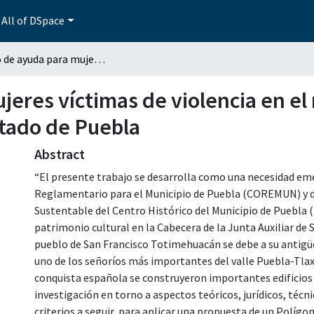
All of DSpace
Centro de ayuda para mujeres víctimas de violencia en el municipio de Atlixco y zonas conurbadas del estado de Puebla
eres víctimas de violencia en el 
tado de Puebla
Abstract
“El presente trabajo se desarrolla como una necesidad em
Reglamentario para el Municipio de Puebla (COREMUN) y d
Sustentable del Centro Histórico del Municipio de Puebla 
patrimonio cultural en la Cabecera de la Junta Auxiliar de
pueblo de San Francisco Totimehuacán se debe a su antigü
uno de los señoríos más importantes del valle Puebla-Tlaxc
conquista española se construyeron importantes edificios 
investigación en torno a aspectos teóricos, jurídicos, técni
criterios a seguir, para aplicar una propuesta de un Políg