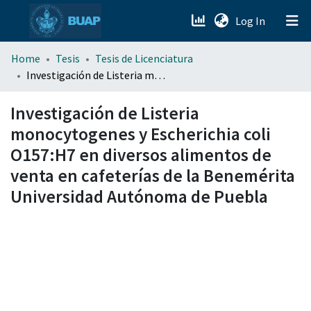
(current)
Log In
menu.section.about_menu
Home
Tesis
Tesis de Licenciatura
Investigación de Listeria monocytogenes y Escherichia coli O157:H7 en diversos alimentos de venta en cafeterías de la Benemérita Universidad Autónoma de Puebla
All of DSpace
Investigación de Listeria
monocytogenes y Escherichia coli
O157:H7 en diversos alimentos de
venta en cafeterías de la Benemérita
Universidad Autónoma de Puebla