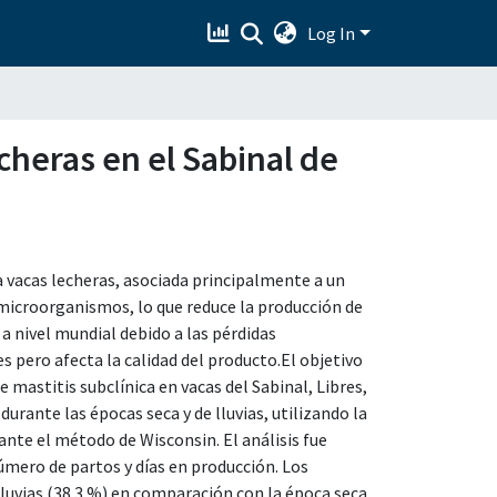
Log In
echeras en el Sabinal de
a vacas lecheras, asociada principalmente a un
microorganismos, lo que reduce la producción de
a nivel mundial debido a las pérdidas
s pero afecta la calidad del producto.El objetivo
e mastitis subclínica en vacas del Sabinal, Libres,
urante las épocas seca y de lluvias, utilizando la
ante el método de Wisconsin. El análisis fue
úmero de partos y días en producción. Los
luvias (38.3 %) en comparación con la época seca