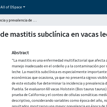
All of DSpace
Incidencia y prevalencia de mastitis subclínica en vacas lecheras en el Sabinal de Libres, Puebla
de mastitis subclínica en vacas l
Abstract
"La mastitis es una enfermedad multifactorial que afecta 
manejo inadecuado en el ordeño y a la contaminación por 
leche. La mastitis subclínica es especialmente importante 
económicas que ocasiona, ya que no presenta signos visible
de este estudio fue determinar la incidencia y prevalencia d
Puebla. Se evaluaron 60 vacas Holstein (Bos taurus taurus) d
prueba de California y el conteo de células somáticas medi
descriptivo, considerando variables como época del año, n
resultados mostraron una mayor prevalencia en época de l