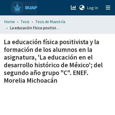
(current)
Log In
menu.section.about_menu
Home
Tesis
Tesis de Maestría
La educación física positivista y la formación de los alumnos en la asignatura, 'La educación en el desarrollo histórico de México'; del segundo año grupo "C". ENEF. Morelia Michoacán
All of DSpace
La educación física positivista y la
formación de los alumnos en la
asignatura, 'La educación en el
desarrollo histórico de México'; del
segundo año grupo "C". ENEF.
Morelia Michoacán