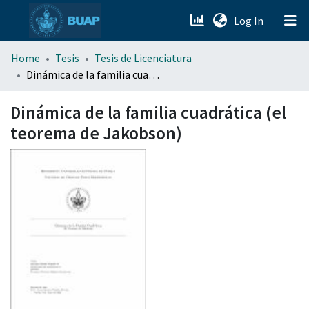
(current)
Log In
menu.section.about_menu
Home
Tesis
Tesis de Licenciatura
Dinámica de la familia cuadrática (el teorema de Jakobson)
All of DSpace
Dinámica de la familia cuadrática (el
teorema de Jakobson)