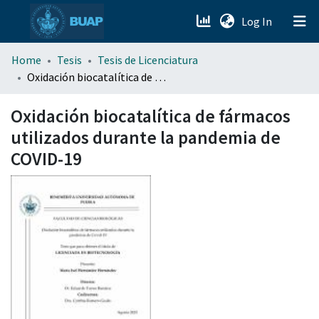
(current)
Log In
menu.section.about_menu
Home
Tesis
Tesis de Licenciatura
Oxidación biocatalítica de fármacos utilizados durante la pandemia de COVID-19
All of DSpace
Oxidación biocatalítica de fármacos
utilizados durante la pandemia de
COVID-19