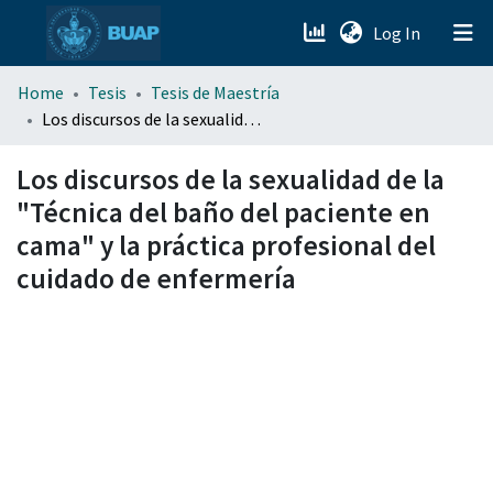
(current)
Log In
menu.section.about_menu
Home
Tesis
Tesis de Maestría
Los discursos de la sexualidad de la "Técnica del baño del paciente en cama" y la práctica profesional del cuidado de enfermería
All of DSpace
Los discursos de la sexualidad de la
"Técnica del baño del paciente en
cama" y la práctica profesional del
cuidado de enfermería