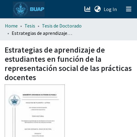
(current)
Log In
menu.section.about_menu
Home
Tesis
Tesis de Doctorado
Estrategias de aprendizaje de estudiantes en función de la representación social de las prácticas docentes
All of DSpace
Estrategias de aprendizaje de
estudiantes en función de la
representación social de las prácticas
docentes