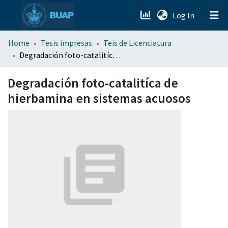
(current)
Log In
menu.section.about_menu
Home
Tesis impresas
Teis de Licenciatura
Degradación foto-catalitíca de hierbamina en sistemas acuosos
All of DSpace
Degradación foto-catalitíca de
hierbamina en sistemas acuosos