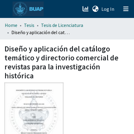
(current)
Log In
menu.section.about_menu
Home
Tesis
Tesis de Licenciatura
Diseño y aplicación del catálogo temático y directorio comercial de revistas para la investigación histórica
All of DSpace
Diseño y aplicación del catálogo
temático y directorio comercial de
revistas para la investigación
histórica