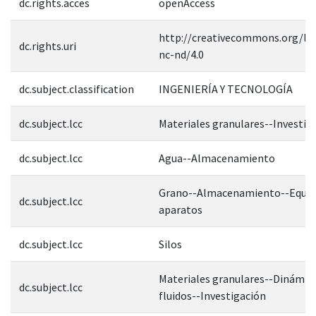
dc.rights.acces
openAccess
http://creativecommons.org/lic
dc.rights.uri
nc-nd/4.0
dc.subject.classification
INGENIERÍA Y TECNOLOGÍA
dc.subject.lcc
Materiales granulares--Investig
dc.subject.lcc
Agua--Almacenamiento
Grano--Almacenamiento--Equip
dc.subject.lcc
aparatos
dc.subject.lcc
Silos
Materiales granulares--Dinámic
dc.subject.lcc
fluidos--Investigación