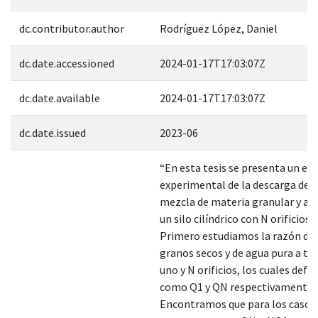
dc.contributor.author
Rodríguez López, Daniel
dc.date.accessioned
2024-01-17T17:03:07Z
dc.date.available
2024-01-17T17:03:07Z
dc.date.issued
2023-06
“En esta tesis se presenta un es
experimental de la descarga de 
mezcla de materia granular y ag
un silo cilíndrico con N orificios 
Primero estudiamos la razón de 
granos secos y de agua pura a tr
uno y N orificios, los cuales defi
como Q1 y QN respectivamente.
Encontramos que para los casos