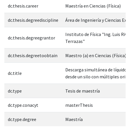
dc.thesis.career
Maestría en Ciencias (Física)
dc.thesis.degreediscipline
Área de Ingeniería y Ciencias Exa
Instituto de Física "Ing. Luis Rive
dc.thesis.degreegrantor
Terrazas"
dc.thesis.degreetoobtain
Maestro (a) en Ciencias (Física)
Descarga simultánea de líquido 
dc.title
desde un silo con múltiples orifi
dc.type
Tesis de maestría
dc.type.conacyt
masterThesis
dc.type.degree
Maestría