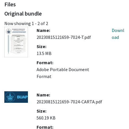
Files
Original bundle
Now showing
1 - 2 of 2
Name:
Downl
20230815121659-7024-T.pdf
oad
Size:
13.5 MB
Format:
Adobe Portable Document
Format
Name:
20230815121659-7024-CARTA.pdf
Size:
560.19 KB
Format: