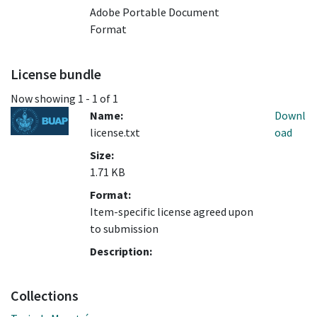
Adobe Portable Document
Format
License bundle
Now showing
1 - 1 of 1
Name:
Downl
license.txt
oad
Size:
1.71 KB
Format:
Item-specific license agreed upon
to submission
Description:
Collections