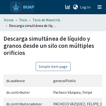
(current)
Log In
menu.section.about_menu
Home
Tesis
Tesis de Maestría
Descarga simultánea de líquido y granos desde un silo con múltiples orificios
All of DSpace
Descarga simultánea de líquido y
granos desde un silo con múltiples
orificios
Simple item page
dc.audience
generalPublic
dc.contributor
Pacheco Vázquez, Felipe
dc.contributor.advisor
PACHECO VAZQUEZ, FELIPE; 173