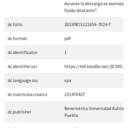
durante la descarga se asemeja a
fluido dilatante”.
dc.folio
20230815121659-7024-T
dc.format
pdf
dc.identificator
1
dc.identifier.uri
https://hdl.handle.net/20.500.1
dc.language.iso
spa
dc.matricula.creator
221470427
Benemérita Universidad Autóno
dc.publisher
Puebla