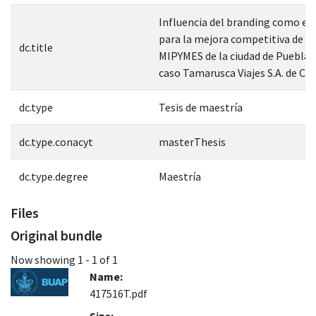
Influencia del branding como es
para la mejora competitiva de la
dc.title
MIPYMES de la ciudad de Puebla. 
caso Tamarusca Viajes S.A. de C.V.
dc.type
Tesis de maestría
dc.type.conacyt
masterThesis
dc.type.degree
Maestría
Files
Original bundle
Now showing
1 - 1 of 1
Name:
417516T.pdf