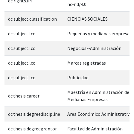
dc.rights.uri
nc-nd/4.0
dc.subject.classification
CIENCIAS SOCIALES
dc.subject.lcc
Pequeñas y medianas empresas
dc.subject.lcc
Negocios--Administración
dc.subject.lcc
Marcas registradas
dc.subject.lcc
Publicidad
Maestría en Administración de P
dc.thesis.career
Medianas Empresas
dc.thesis.degreediscipline
Área Económico Administrativa
dc.thesis.degreegrantor
Facultad de Administración