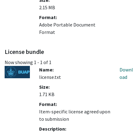
Size:
2.15 MB
Format:
Adobe Portable Document
Format
License bundle
Now showing
1 - 1 of 1
Name:
Downl
license.txt
oad
Size:
1.71 KB
Format:
Item-specific license agreed upon
to submission
Description: