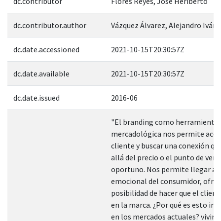
dc.contributor
Flores Reyes, José Heriberto
dc.contributor.author
Vázquez Álvarez, Alejandro Iván
dc.date.accessioned
2021-10-15T20:30:57Z
dc.date.available
2021-10-15T20:30:57Z
dc.date.issued
2016-06
"El branding como herramienta
mercadológica nos permite acer
cliente y buscar una conexión qu
allá del precio o el punto de ven
oportuno. Nos permite llegar al
emocional del consumidor, ofrec
posibilidad de hacer que el client
en la marca. ¿Por qué es esto i
en los mercados actuales? vivim