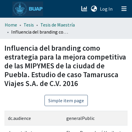
(current)
Log In
menu.section.about_menu
Home
Tesis
Tesis de Maestría
Influencia del branding como estrategia para la mejora competitiva de las MIPYMES de la ciudad de Puebla. Estudio de caso Tamarusca Viajes S.A. de C.V. 2016
All of DSpace
Influencia del branding como
estrategia para la mejora competitiva
de las MIPYMES de la ciudad de
Puebla. Estudio de caso Tamarusca
Viajes S.A. de C.V. 2016
Simple item page
dc.audience
generalPublic