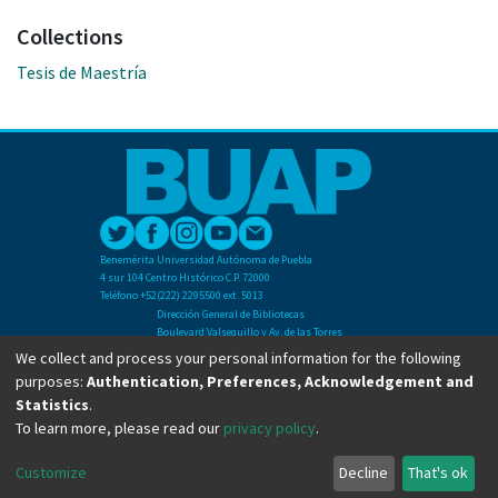
Collections
Tesis de Maestría
Benemérita Universidad Autónoma de Puebla
4 sur 104 Centro Histórico C.P. 72000
Teléfono +52(222) 2295500 ext. 5013
Dirección General de Bibliotecas
Boulevard Valsequillo y Av. de las Torres
Ciudad Universitaria. Col. San Manuel
We collect and process your personal information for the following
C.P. 72570
purposes:
Authentication, Preferences, Acknowledgement and
Teléfono +52 (222) 2295500 Ext 2901
Statistics
.
To learn more, please read our
privacy policy
.
Copyright © Dirección General de Bibliotecas - BUAP 2024. All right reserved.
Customize
Decline
That's ok