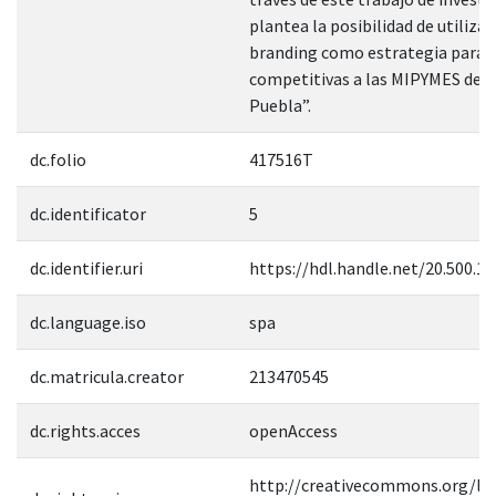
plantea la posibilidad de utilizar
branding como estrategia para 
competitivas a las MIPYMES de la
Puebla”.
dc.folio
417516T
dc.identificator
5
dc.identifier.uri
https://hdl.handle.net/20.500.1
dc.language.iso
spa
dc.matricula.creator
213470545
dc.rights.acces
openAccess
http://creativecommons.org/lic