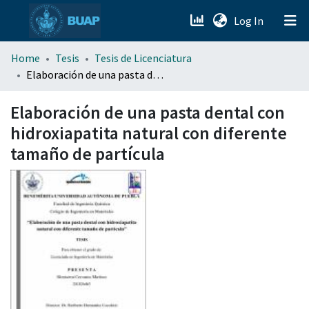
(current)
Log In
menu.section.about_menu
Home
Tesis
Tesis de Licenciatura
Elaboración de una pasta dental con hidroxiapatita natural con diferente tamaño de partícula
All of DSpace
Elaboración de una pasta dental con
hidroxiapatita natural con diferente
tamaño de partícula